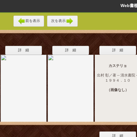
Web
前を表示
次を表示
詳 細
詳 細
詳 細
カステリョ
出村 彰／著 -- 清水書院 -
１９９４．１０
（画像なし）
詳 細