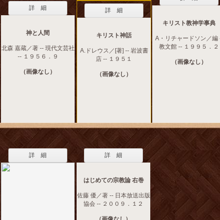
詳 細
詳 細
キリスト教神学事典
神と人間
キリスト神話
A・リチャードソン／編 -
教文館 -- １９９５．２
北森 嘉蔵／著 -- 現代文芸社
A.ドレウス／[著] -- 岩波書
-- １９５６．９
店 -- １９５１
（画像なし）
（画像なし）
（画像なし）
詳 細
詳 細
はじめての宗教論 右巻
佐藤 優／著 -- 日本放送出版
協会 -- ２００９．１２
（画像なし）