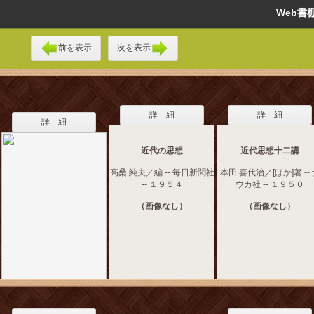
Web
前を表示
次を表示
詳 細
詳 細
詳 細
近代の思想
近代思想十二講
高桑 純夫／編 -- 毎日新聞社
本田 喜代治／[ほか]著 --
-- １９５４
ウカ社 -- １９５０
（画像なし）
（画像なし）