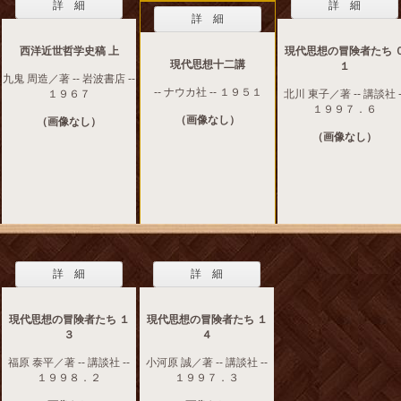
詳 細
詳 細
詳 細
西洋近世哲学史稿 上
現代思想の冒険者たち 
現代思想十二講
１
九鬼 周造／著 -- 岩波書店 --
-- ナウカ社 -- １９５１
１９６７
北川 東子／著 -- 講談社 -
１９９７．６
（画像なし）
（画像なし）
（画像なし）
詳 細
詳 細
現代思想の冒険者たち １
現代思想の冒険者たち １
３
４
福原 泰平／著 -- 講談社 --
小河原 誠／著 -- 講談社 --
１９９８．２
１９９７．３