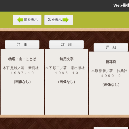
Web
前を表示
次を表示
詳 細
詳 細
詳 細
物理・山・ことば
無用文字
新耳袋
木下 是雄／著 -- 新樹社 --
木下 順二／著 -- 潮出版社 --
木原 浩勝／著 -- 扶桑社 -
１９８７．１０
１９９６．１０
１９９０．９
（画像なし）
（画像なし）
（画像なし）