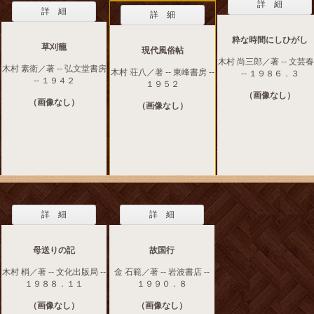
詳 細
詳 細
詳 細
粋な時間にしひがし
草刈籠
現代風俗帖
木村 尚三郎／著 -- 文芸
木村 素衛／著 -- 弘文堂書房
木村 荘八／著 -- 東峰書房 --
-- １９８６．３
-- １９４２
１９５２
（画像なし）
（画像なし）
（画像なし）
詳 細
詳 細
母送りの記
故国行
木村 梢／著 -- 文化出版局 --
金 石範／著 -- 岩波書店 --
１９８８．１１
１９９０．８
（画像なし）
（画像なし）