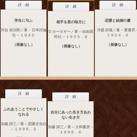
詳 細
詳 細
詳 細
学生に与ふ
恋愛と結婚の書
相手を君の味方に
河合 栄治郎／著 -- 日本評論
河盛 好蔵／著 -- 要書房 -
D.カーネギー／著 -- 自由国
社 -- １９４０
１９５４．６
民社 -- １９５５．８
（画像なし）
（画像なし）
（画像なし）
詳 細
詳 細
ふれあうことでやさしく
自分にあった生き方あわ
なれる
ない生き方
加藤 諦三／著 -- 図書文化社
加藤 諦三／著 -- 大和書房 --
-- １９９６．３
１９９６．６