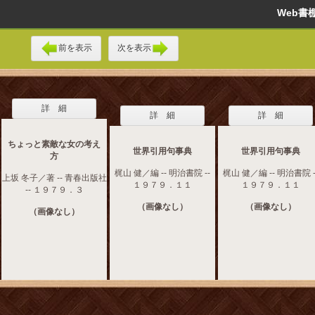
Web
前を表示
次を表示
詳 細
詳 細
詳 細
ちょっと素敵な女の考え
世界引用句事典
世界引用句事典
方
梶山 健／編 -- 明治書院 --
梶山 健／編 -- 明治書院 -
上坂 冬子／著 -- 青春出版社
１９７９．１１
１９７９．１１
-- １９７９．３
（画像なし）
（画像なし）
（画像なし）