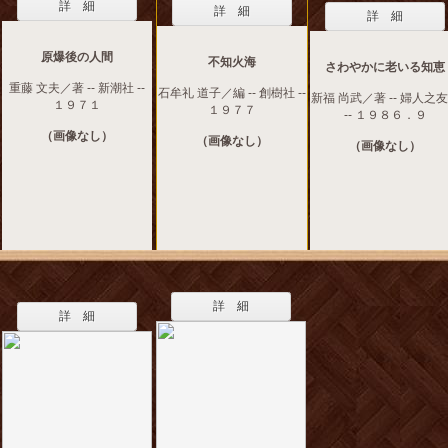
詳 細
詳 細
詳 細
原爆後の人間
不知火海
さわやかに老いる知恵
重藤 文夫／著 -- 新潮社 --
石牟礼 道子／編 -- 創樹社 --
新福 尚武／著 -- 婦人之
１９７１
１９７７
-- １９８６．９
（画像なし）
（画像なし）
（画像なし）
詳 細
詳 細