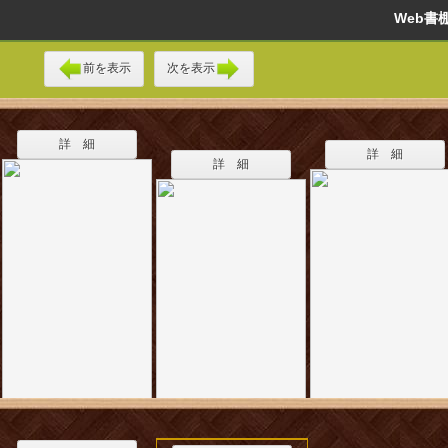
Web
前を表示
次を表示
詳 細
詳 細
詳 細