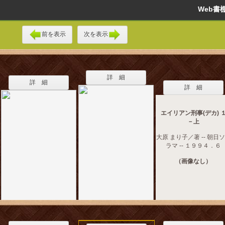
Web
前を表示
次を表示
詳 細
詳 細
詳 細
エイリアン刑事(デカ) 
－上
大原 まり子／著 -- 朝日
ラマ -- １９９４．６
（画像なし）