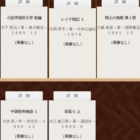
詳 細
詳 細
詳 細
小説早稲田大学 前編
戦士の挽歌 第１部
レイテ戦記 １
大下 英治／著 -- 角川書店 --
大藪 春彦／著 -- 徳間書店 
大岡 昇平／著 -- 中央公論社
１９８５．１２
１９８１．１０
-- １９７８
（画像なし）
（画像なし）
（画像なし）
詳 細
詳 細
中国怪奇物語 １
宙返り 上
大沢 昇／作 -- 汐文社 -- １
大江 健三郎／著 -- 講談社 --
９９５．１２
１９９９．６
（画像なし）
（画像なし）