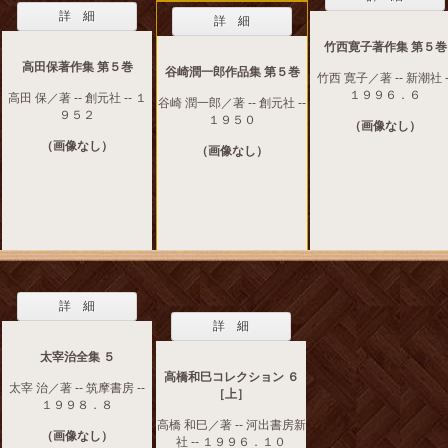
詳 細
詳 細
竹西寛子著作集 第５巻
高田保著作集 第５巻
谷崎潤一郎作品集 第５巻
竹西 寛子／著 -- 新潮社 -
１９９６．６
高田 保／著 -- 創元社 -- １
谷崎 潤一郎／著 -- 創元社 --
９５２
１９５０
（画像なし）
（画像なし）
（画像なし）
詳 細
詳 細
太宰治全集 ５
高橋和巳コレクション ６
太宰 治／著 -- 筑摩書房 --
［上］
１９９８．８
高橋 和巳／著 -- 河出書房新
（画像なし）
社 -- １９９６．１０