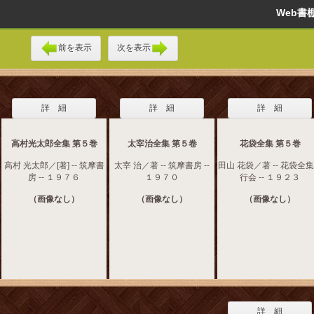
Web
前を表示
次を表示
詳 細
詳 細
詳 細
高村光太郎全集 第５巻
太宰治全集 第５卷
花袋全集 第５巻
高村 光太郎／[著] -- 筑摩書
太宰 治／著 -- 筑摩書房 --
田山 花袋／著 -- 花袋全
房 -- １９７６
１９７０
行会 -- １９２３
（画像なし）
（画像なし）
（画像なし）
詳 細