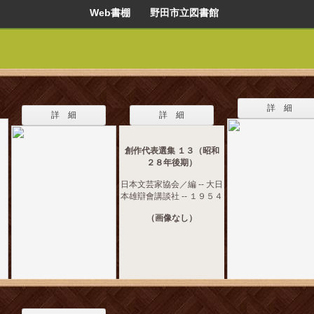
Web書棚 野田市立図書館
詳 細
詳 細
詳 細
創作代表選集 １３（昭和
２８年後期）
日本文芸家協会／編 -- 大日
本雄辯會講談社 -- １９５４
（画像なし）