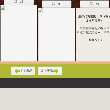
詳 細
詳 細
詳 細
創作代表選集 １５（昭
２９年後期）
日本文芸家協会／編 -- 
本雄辯會講談社 -- １９
（画像なし）
前を表示
次を表示