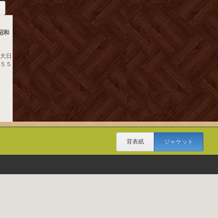
昭和
 大日
９５５
背表紙
ジャケット