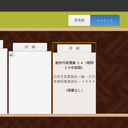
背表紙
ジャケット
詳 細
詳 細
創作代表選集 １４（昭和
２９年前期）
日本文芸家協会／編 -- 大日
本雄辯會講談社 -- １９５４
（画像なし）