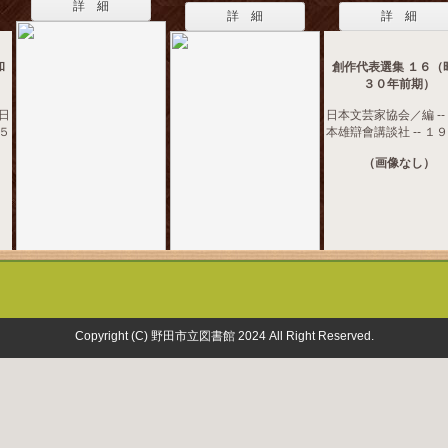
詳 細
詳 細
詳 細
和
創作代表選集 １６（
３０年前期）
大日
日本文芸家協会／編 --
５５
本雄辯會講談社 -- １
（画像なし）
Copyright (C) 野田市立図書館 2024 All Right Reserved.