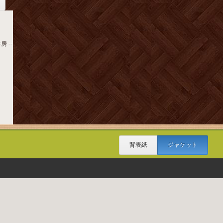
房 --
背表紙
ジャケット