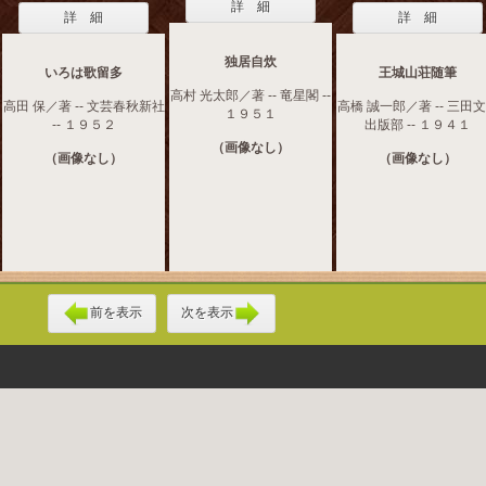
詳 細
詳 細
詳 細
独居自炊
いろは歌留多
王城山荘随筆
高村 光太郎／著 -- 竜星閣 --
高田 保／著 -- 文芸春秋新社
高橋 誠一郎／著 -- 三田
１９５１
-- １９５２
出版部 -- １９４１
（画像なし）
（画像なし）
（画像なし）
前を表示
次を表示