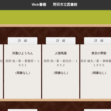
Web書棚 野田市立図書館
詳 細
詳 細
詳 細
河童ひようろん
人情馬鹿
東京の季節
秋社
高田 保／著 -- 要書房 -- １
高田 保／著 -- 創元社 -- １
高木 健夫／著 -- 東峰書
９５１
９５２
１９５５
（画像なし）
（画像なし）
（画像なし）