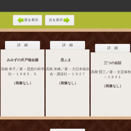
前を表示
次を表示
詳 細
詳 細
詳 細
みみずの井戸端会議
思ふまゝ
三つの会話
高橋 幸子／著 -- 思想の科学
高島 米峰／著 -- 大日本雄弁
高柳 賢三／著 -- 文芸春
社 -- １９８５．５
会・講談社 -- １９２７
-- １９４１
（画像なし）
（画像なし）
（画像なし）