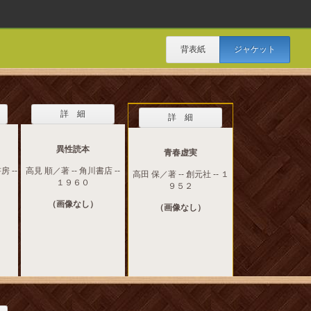
背表紙
ジャケット
詳 細
詳 細
異性読本
青春虚実
房 --
高見 順／著 -- 角川書店 --
高田 保／著 -- 創元社 -- １
１９６０
９５２
（画像なし）
（画像なし）