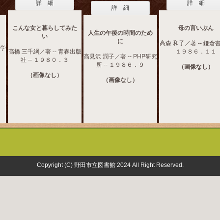
詳 細
詳 細
詳 細
こんな女と暮らしてみた
母の言いぶん
人生の午後の時間のため
い
に
高森 和子／著 -- 鎌倉書
文学
高橋 三千綱／著 -- 青春出版
１９８６．１１
高見沢 潤子／著 -- PHP研究
社 -- １９８０．３
所 -- １９８６．９
（画像なし）
（画像なし）
（画像なし）
Copyright (C) 野田市立図書館 2024 All Right Reserved.