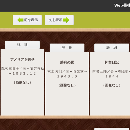
Web
前を表示
次を表示
詳 細
詳 細
詳 細
アメリアを探せ
勝利の翼
抑留日記
青木 富貴子／著 -- 文芸春秋
秋永 芳郎／著 -- 泰光堂 --
赤沼 三郎／著 -- 春陽堂 -
-- １９８３．１２
１９４３．６
１９４４
（画像なし）
（画像なし）
（画像なし）