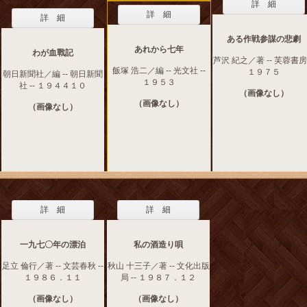
詳 細
詳 細
詳 細
ある作戦参謀の悲劇
あれから七年
わが血戰記
芦沢 紀之／著 -- 芙蓉書房 
飯塚 浩二／編 -- 光文社 --
１９７５
朝日新聞社／編 -- 朝日新聞
１９５３
社 -- １９４４１０
（画像なし）
（画像なし）
（画像なし）
詳 細
詳 細
一九七〇年の漂泊
私の酒造り唄
足立 倫行／著 -- 文芸春秋 --
秋山 十三子／著 -- 文化出版
１９８６．１１
局 -- １９８７．１２
（画像なし）
（画像なし）