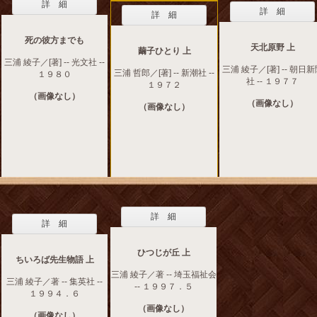
詳 細
詳 細
詳 細
死の彼方までも
天北原野 上
繭子ひとり 上
三浦 綾子／[著] -- 光文社 --
三浦 綾子／[著] -- 朝日
三浦 哲郎／[著] -- 新潮社 --
１９８０
社 -- １９７７
１９７２
（画像なし）
（画像なし）
（画像なし）
詳 細
詳 細
ひつじが丘 上
ちいろば先生物語 上
三浦 綾子／著 -- 埼玉福祉会
三浦 綾子／著 -- 集英社 --
-- １９９７．５
１９９４．６
（画像なし）
（画像なし）