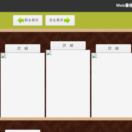
Web
前を表示
次を表示
詳 細
詳 細
詳 細