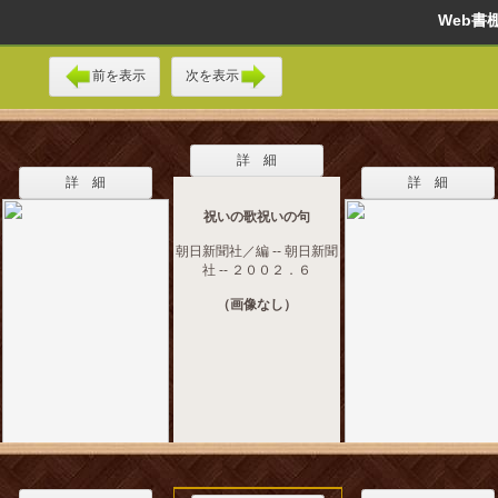
Web
前を表示
次を表示
詳 細
詳 細
詳 細
祝いの歌祝いの句
朝日新聞社／編 -- 朝日新聞
社 -- ２００２．６
（画像なし）