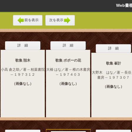
Web
前を表示
次を表示
詳 細
詳 細
詳 細
歌集 頚木
歌集 ポポーの花
歌集 峯計
小高 倉之助／著 -- 柏葉書院
大橋 はな／著 -- 椎の木書房
大野木 はな／著 -- 長
-- １９７３１２
-- １９７４０３
書房 -- １９７３０７
（画像なし）
（画像なし）
（画像なし）