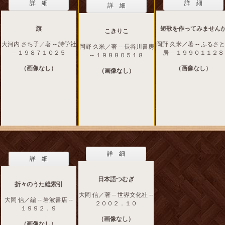
詳 細
詳 細
詳 細
旗
短歌を作ってみません
こきりこ
大河内 さち子／著 -- 詩学社
岡野 久米／著 -- ふるさ
岡野 久米／著 -- 長谷川書房
-- １９８７１０２５
房 -- １９９０１１２８
-- １９８８０５１８
（画像なし）
（画像なし）
（画像なし）
詳 細
詳 細
日本語つむぎ
折々のうた総索引
大岡 信／著 -- 世界文化社 --
大岡 信／編 -- 岩波書店 --
２００２．１０
１９９２．９
（画像なし）
（画像なし）