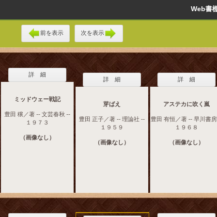
Web
前を表示
次を表示
詳 細
詳 細
詳 細
ミッドウェー戦記
芽ばえ
アステカに吹く嵐
豊田 穣／著 -- 文芸春秋 --
豊田 正子／著 -- 理論社 --
豊田 有恒／著 -- 早川書房 
１９７３
１９５９
１９６８
（画像なし）
（画像なし）
（画像なし）