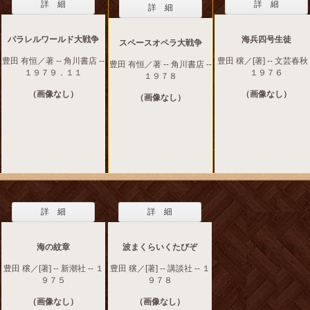
詳 細
詳 細
詳 細
パラレルワールド大戦争
海兵四号生徒
スペースオペラ大戦争
豊田 有恒／著 -- 角川書店 --
豊田 穣／[著] -- 文芸春秋 
豊田 有恒／著 -- 角川書店 --
１９７９．１１
１９７６
１９７８
（画像なし）
（画像なし）
（画像なし）
詳 細
詳 細
海の紋章
波まくらいくたびぞ
豊田 穣／[著] -- 新潮社 -- １
豊田 穣／[著] -- 講談社 -- １
９７５
９７８
（画像なし）
（画像なし）