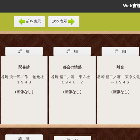
Web
前を表示
次を表示
詳 細
詳 細
詳 細
聞書抄
都会の情熱
離合
谷崎 潤一郎／作 -- 創元社 --
谷崎 精二／著 -- 東方社 --
谷崎 精二／著 -- 東京文
１９４３
１９４６．２
-- １９４６
（画像なし）
（画像なし）
（画像なし）
詳 細