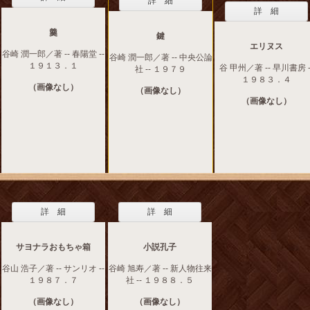
詳 細
詳 細
羹
鍵
エリヌス
谷崎 潤一郎／著 -- 春陽堂 --
谷崎 潤一郎／著 -- 中央公論
１９１３．１
谷 甲州／著 -- 早川書房 -
社 -- １９７９
１９８３．４
（画像なし）
（画像なし）
（画像なし）
詳 細
詳 細
サヨナラおもちゃ箱
小説孔子
谷山 浩子／著 -- サンリオ --
谷崎 旭寿／著 -- 新人物往来
１９８７．７
社 -- １９８８．５
（画像なし）
（画像なし）