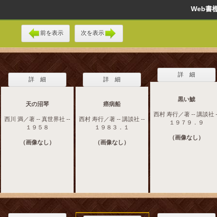
Web
前を表示
次を表示
詳 細
詳 細
詳 細
黒い鯱
天の沼琴
癌病船
西村 寿行／著 -- 講談社 -
西川 満／著 -- 真世界社 --
西村 寿行／著 -- 講談社 --
１９７９．９
１９５８
１９８３．１
（画像なし）
（画像なし）
（画像なし）