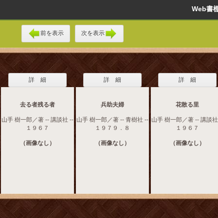
Web
前を表示
次を表示
詳 細
詳 細
詳 細
去る者残る者
兵助夫婦
花散る里
山手 樹一郎／著 -- 講談社 --
山手 樹一郎／著 -- 青樹社 --
山手 樹一郎／著 -- 講談社 
１９６７
１９７９．８
１９６７
（画像なし）
（画像なし）
（画像なし）