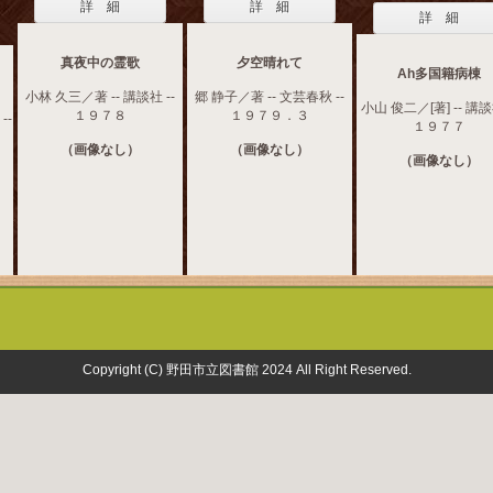
詳 細
詳 細
詳 細
真夜中の霊歌
夕空晴れて
Ah多国籍病棟
小林 久三／著 -- 講談社 --
郷 静子／著 -- 文芸春秋 --
小山 俊二／[著] -- 講談社
１９７８
１９７９．３
--
１９７７
（画像なし）
（画像なし）
（画像なし）
Copyright (C) 野田市立図書館 2024 All Right Reserved.