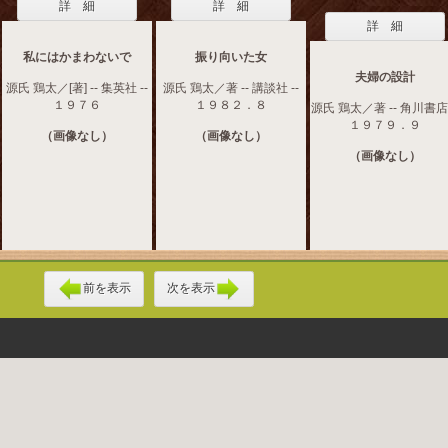
詳 細
詳 細
詳 細
私にはかまわないで
振り向いた女
夫婦の設計
源氏 鶏太／[著] -- 集英社 --
源氏 鶏太／著 -- 講談社 --
１９７６
１９８２．８
源氏 鶏太／著 -- 角川書店 
１９７９．９
（画像なし）
（画像なし）
（画像なし）
前を表示
次を表示