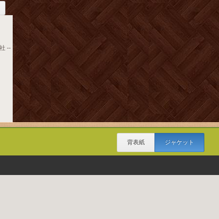
 --
背表紙
ジャケット