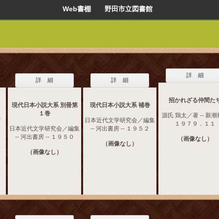
Web書棚 野田市立図書館
詳 細
詳 細
詳 細
招かれざる仲間た
現代日本小説大系 別冊第
現代日本小説大系 補巻
１巻
源氏 鶏太／著 -- 新潮社
７
日本近代文学研究会／編集
１９７９．１１
日本近代文学研究会／編集
-- 河出書房 -- １９５２
-- 河出書房 -- １９５０
（画像なし）
（画像なし）
（画像なし）