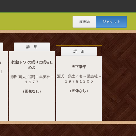
背表紙
ジャケット
詳 細
詳 細
ち
永遠(トワ)の眠りに眠らし
天下泰平
めよ
 --
源氏 鶏太／著 -- 講談社 --
源氏 鶏太／[著] -- 集英社 --
１９７８１２０５
１９７７
（画像なし）
（画像なし）