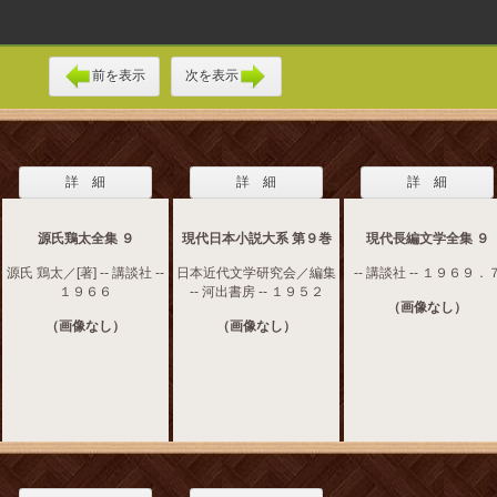
前を表示
次を表示
詳 細
詳 細
詳 細
源氏鶏太全集 ９
現代日本小説大系 第９巻
現代長編文学全集 ９
源氏 鶏太／[著] -- 講談社 --
日本近代文学研究会／編集
-- 講談社 -- １９６９．
１９６６
-- 河出書房 -- １９５２
（画像なし）
（画像なし）
（画像なし）