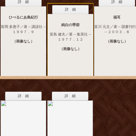
詳 細
詳 細
詳 細
ひべるにあ島紀行
福耳
純白の季節
富岡 多惠子／著 -- 講談社 --
富川 元文／著 -- 国書刊
１９９７．９
-- ２００３．８
富島 健夫／著 -- 集英社 --
１９７７．１２
（画像なし）
（画像なし）
（画像なし）
詳 細
詳 細