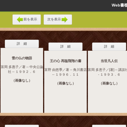
Web
前を表示
次を表示
詳 細
詳 細
詳 細
雪の仏の物語
王の心 再臨飛翔の書
当世凡人伝
富岡 多惠子／著 -- 中央公論
富野 由悠季／著 -- 角川書店
富岡 多恵子／[著] -- 講談社
社 -- １９９２．６
-- １９９６．１１
- １９９３．６
（画像なし）
（画像なし）
（画像なし）