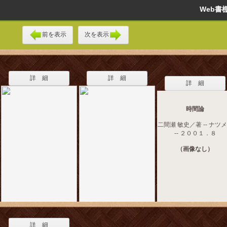
Web
前を表示
次を表示
詳 細
詳 細
詳 細
時間論
二間瀬 敏史／著 -- ナツ
-- ２００１．８
（画像なし）
詳 細