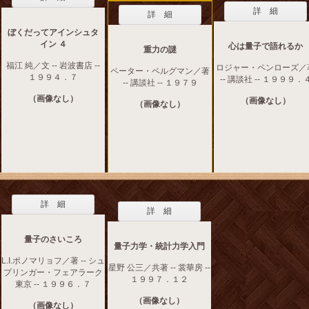
詳 細
詳 細
ぼくだってアインシュタ
イン ４
心は量子で語れるか
重力の謎
福江 純／文 -- 岩波書店 --
ロジャー・ペンローズ／
ペーター・ベルグマン／著
１９９４．７
-- 講談社 -- １９９９．
-- 講談社 -- １９７９
（画像なし）
（画像なし）
（画像なし）
詳 細
詳 細
量子のさいころ
量子力学・統計力学入門
L.I.ポノマリョフ／著 -- シュ
星野 公三／共著 -- 裳華房 --
プリンガー・フェアラーク
１９９７．１２
東京 -- １９９６．７
（画像なし）
（画像なし）