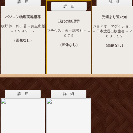
詳 細
詳 細
詳 細
パソコン物理実地指導
光速より速い光
現代の物理学
牧野 淳一郎／著 -- 共立出版
ジョアオ・マゲイジョ／
マチウス／著 -- 講談社 -- １
-- １９９９．７
-- 日本放送出版協会 -- 
９７５
０３．１２
（画像なし）
（画像なし）
（画像なし）
詳 細
詳 細