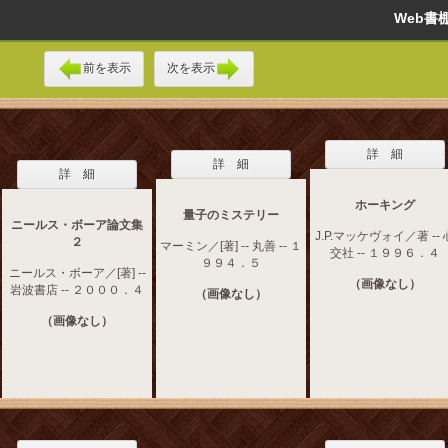
Web
前を表示
次を表示
詳 細
詳 細
詳 細
ホーキング
量子のミステリー
ニールス・ボーア論文集
J.P.マッケヴォイ／著 -- 
２
マーミン／[著] -- 丸善 -- １
交社 -- １９９６．４
９９４．５
ニールス・ボーア／[著] --
（画像なし）
岩波書店 -- ２０００．４
（画像なし）
（画像なし）