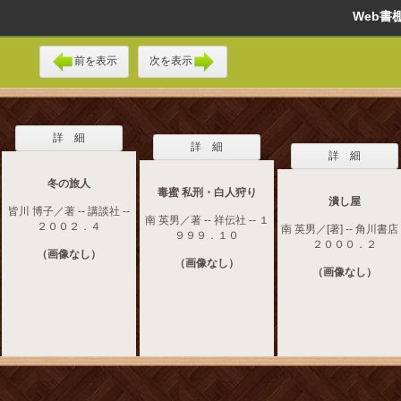
Web
前を表示
次を表示
詳 細
詳 細
詳 細
冬の旅人
毒蜜 私刑・白人狩り
潰し屋
皆川 博子／著 -- 講談社 --
南 英男／著 -- 祥伝社 -- １
２００２．４
南 英男／[著] -- 角川書店 
９９９．１０
２０００．２
（画像なし）
（画像なし）
（画像なし）