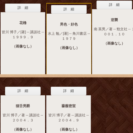
詳 細
詳 細
詳 細
逆襲
花櫓
男色・好色
南 英男／著 -- 勁文社 -- 
皆川 博子／[著] -- 講談社 --
水上 勉／[著] -- 角川書店 --
００１．１０
１９９９．９
１９７９
（画像なし）
（画像なし）
（画像なし）
詳 細
詳 細
猫舌男爵
薔薇密室
皆川 博子／著 -- 講談社 --
皆川 博子／著 -- 講談社 --
２００４．３
２００４．９
（画像なし）
（画像なし）