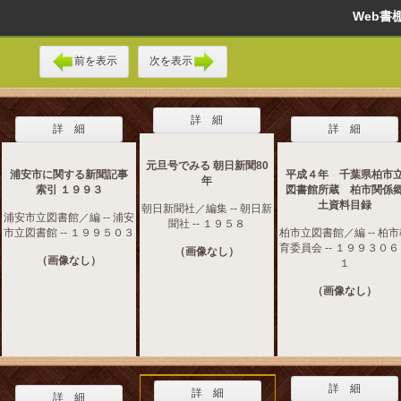
Web
前を表示
次を表示
詳 細
詳 細
詳 細
元旦号でみる 朝日新聞80
浦安市に関する新聞記事
平成４年 千葉県柏市
年
索引 １９９３
図書館所蔵 柏市関係
土資料目録
朝日新聞社／編集 -- 朝日新
浦安市立図書館／編 -- 浦安
聞社 -- １９５８
市立図書館 -- １９９５０３
柏市立図書館／編 -- 柏
育委員会 -- １９９３０
（画像なし）
（画像なし）
１
（画像なし）
詳 細
詳 細
詳 細