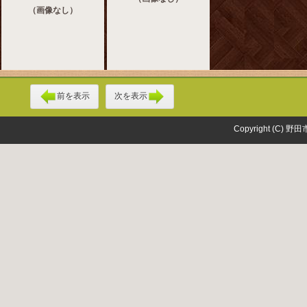
（画像なし）
前を表示
次を表示
Copyright (C) 野田