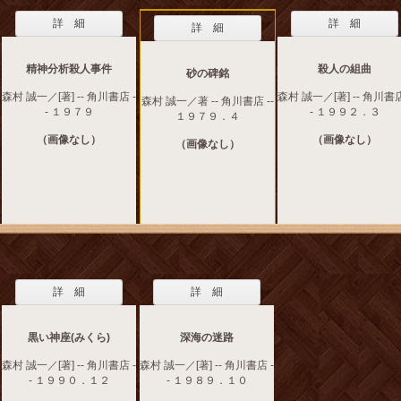
詳 細
詳 細
詳 細
精神分析殺人事件
殺人の組曲
砂の碑銘
森村 誠一／[著] -- 角川書店 -
森村 誠一／[著] -- 角川書店
森村 誠一／著 -- 角川書店 --
- １９７９
- １９９２．３
１９７９．４
（画像なし）
（画像なし）
（画像なし）
詳 細
詳 細
黒い神座(みくら)
深海の迷路
森村 誠一／[著] -- 角川書店 -
森村 誠一／[著] -- 角川書店 -
- １９９０．１２
- １９８９．１０