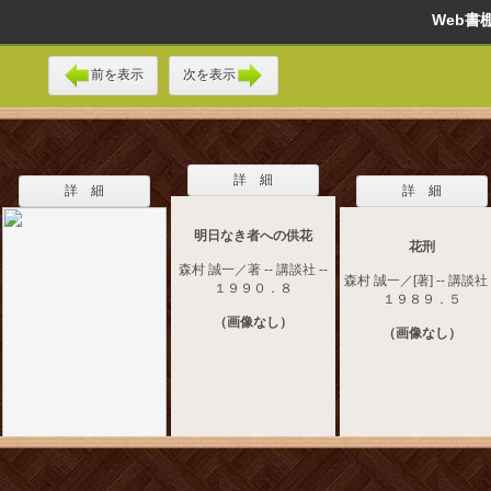
Web
前を表示
次を表示
詳 細
詳 細
詳 細
明日なき者への供花
花刑
森村 誠一／著 -- 講談社 --
森村 誠一／[著] -- 講談社 
１９９０．８
１９８９．５
（画像なし）
（画像なし）