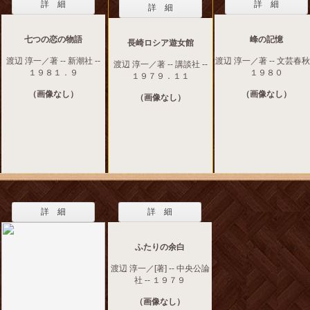
詳 細
詳 細
詳 細
七つの恋の物語
峰の記憶
長崎ロシア遊女館
渡辺 淳一／著 -- 新潮社 --
渡辺 淳一／著 -- 文芸春秋 
渡辺 淳一／著 -- 講談社 --
１９８１．９
１９８０
１９７９．１１
（画像なし）
（画像なし）
（画像なし）
詳 細
詳 細
ふたりの余白
渡辺 淳一／[著] -- 中央公論
社 -- １９７９
（画像なし）