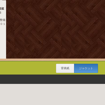
埋蔵
５
方整備
２０１
背表紙
ジャケット