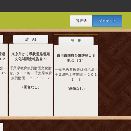
背表紙
ジャケット
詳 細
詳 細
区埋
東京外かく環状道路埋蔵
市川市国府台遺跡第１３
１２
文化財調査報告書 ９
地点 （３）
 --
千葉県教育振興財団文化財
千葉県教育振興財団／編 --
２０２
センター／編 -- 千葉県教育
千葉県県土整備部 -- ２０１
振興財団 -- ２０１６．２
１．３
（画像なし）
（画像なし）