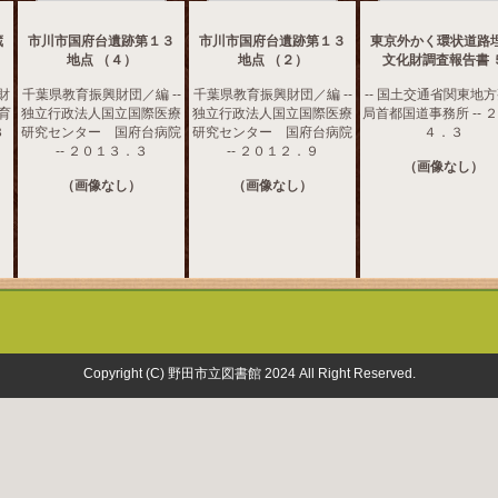
蔵
市川市国府台遺跡第１３
市川市国府台遺跡第１３
東京外かく環状道路
地点 （４）
地点 （２）
文化財調査報告書 
財
千葉県教育振興財団／編 --
千葉県教育振興財団／編 --
-- 国土交通省関東地
教育
独立行政法人国立国際医療
独立行政法人国立国際医療
局首都国道事務所 -- 
３
研究センター 国府台病院
研究センター 国府台病院
４．３
-- ２０１３．３
-- ２０１２．９
（画像なし）
（画像なし）
（画像なし）
Copyright (C) 野田市立図書館 2024 All Right Reserved.