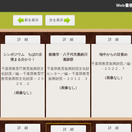
Web
前を表示
次を表示
詳 細
詳 細
詳 細
シンポジウム ちばの古
船橋市・八千代市桑納川
地中からの目覚め
墳まる分かり！
遺跡群
千葉県教育振興財団／編 --
千葉県教育庁教育振興部文
千葉県教育振興財団文化財
- ２０２２．７
化財課／編 -- 千葉県教育庁
センター／編 -- 千葉県教育
（画像なし）
教育振興部文化財課 -- ２０
振興財団 -- ２０１２．３
２６．２
（画像なし）
（画像なし）
詳 細
詳 細
詳 細