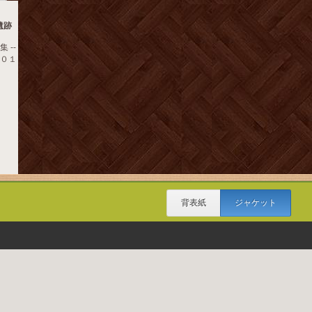
遺跡
 --
２０１
背表紙
ジャケット