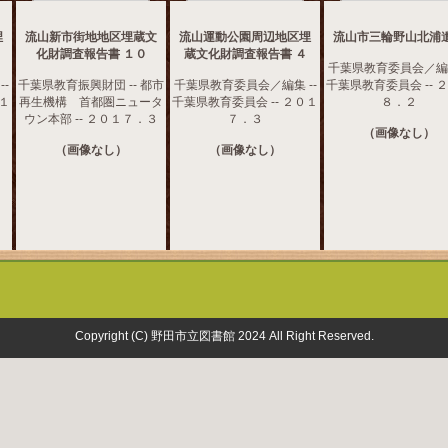
埋
流山新市街地地区埋蔵文
流山運動公園周辺地区埋
流山市三輪野山北浦
化財調査報告書 １０
蔵文化財調査報告書 ４
千葉県教育委員会／編集
-
千葉県教育振興財団 -- 都市
千葉県教育委員会／編集 --
千葉県教育委員会 -- 
０１
再生機構 首都圏ニュータ
千葉県教育委員会 -- ２０１
８．２
ウン本部 -- ２０１７．３
７．３
（画像なし）
（画像なし）
（画像なし）
Copyright (C) 野田市立図書館 2024 All Right Reserved.