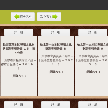
前を表示
次を表示
詳 細
詳 細
詳 細
柏北部東地区埋蔵文化財
柏北部中央地区埋蔵文化
柏北部中央地区埋蔵文
発掘調査報告書 １５ 第
財調査報告書 ８
財調査報告書 ９
４分冊
千葉県教育委員会／編集 --
千葉県教育委員会／編集 -
千葉県教育振興財団／編 --
千葉県教育委員会 -- ２０２
千葉県教育委員会 -- ２
都市再生機構 -- ２０１９．
１．３
３．３
３
（画像なし）
（画像なし）
（画像なし）
詳 細
詳 細
詳 細