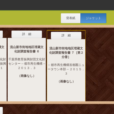
背表紙
ジャケット
詳 細
詳 細
蔵文
流山新市街地地区埋蔵文
流山新市街地地区埋蔵文
５
化財調査報告書 ６
化財調査報告書 ７［第２
分冊］
化財
千葉県教育振興財団文化財
育振興
センター -- 都市再生機構 --
-- 都市再生機構首都圏ニュ
１１
２０１３．３
ータウン本部 -- ２０１５．
３
（画像なし）
（画像なし）