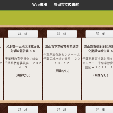
Web書棚 野田市立図書館
詳 細
詳 細
詳 細
化
柏北部中央地区埋蔵文化
流山市下花輪荒井前遺跡
流山新市街地地区埋
財調査報告書 １０
化財調査報告書 
千葉県文化財センター -- 北
-
千葉県教育委員会／編集 --
千葉広域水道企業団 -- ２０
千葉県教育振興財団文
０２
千葉県教育委員会 -- ２０２
１０．１２
センター -- 千葉県教
４．３
財団 -- ２０１１．
（画像なし）
（画像なし）
（画像なし）
詳 細
詳 細
詳 細