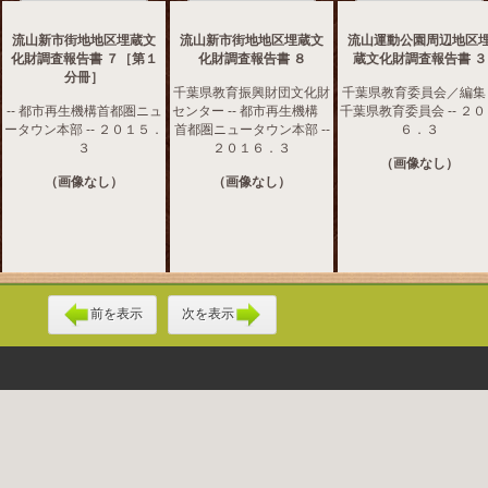
流山新市街地地区埋蔵文
流山新市街地地区埋蔵文
流山運動公園周辺地区
化財調査報告書 ７［第１
化財調査報告書 ８
蔵文化財調査報告書 ３
分冊］
千葉県教育振興財団文化財
千葉県教育委員会／編集 -
-- 都市再生機構首都圏ニュ
センター -- 都市再生機構
千葉県教育委員会 -- ２
ータウン本部 -- ２０１５．
首都圏ニュータウン本部 --
６．３
３
２０１６．３
（画像なし）
（画像なし）
（画像なし）
前を表示
次を表示