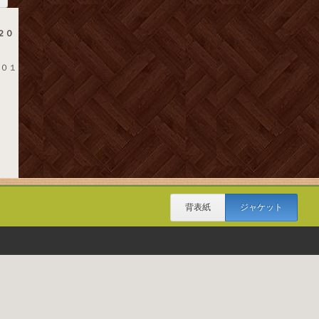
２０
２０１
背表紙
ジャケット