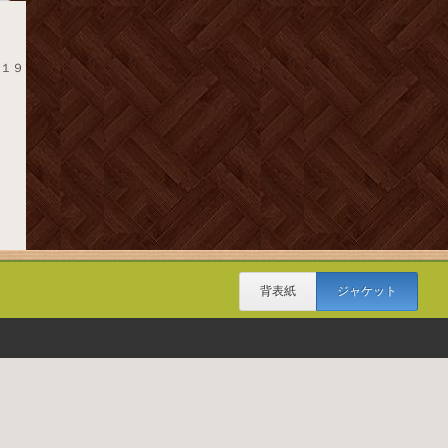
 １９
背表紙
ジャケット