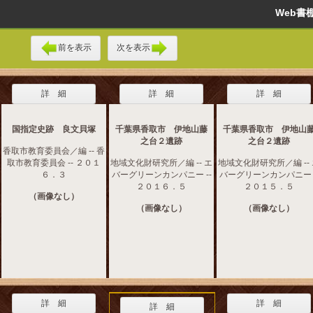
Web
前を表示
次を表示
詳 細
詳 細
詳 細
国指定史跡 良文貝塚
千葉県香取市 伊地山藤
千葉県香取市 伊地山
之台２遺跡
之台２遺跡
香取市教育委員会／編 -- 香
取市教育委員会 -- ２０１
地域文化財研究所／編 -- エ
地域文化財研究所／編 --
６．３
バーグリーンカンパニー --
バーグリーンカンパニー -
２０１６．５
２０１５．５
（画像なし）
（画像なし）
（画像なし）
詳 細
詳 細
詳 細