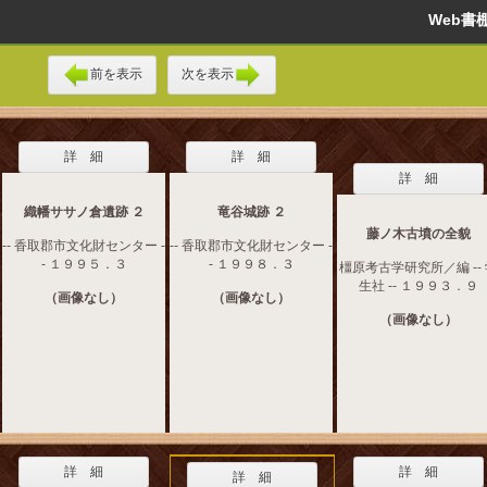
Web
前を表示
次を表示
詳 細
詳 細
詳 細
織幡ササノ倉遺跡 ２
竜谷城跡 ２
藤ノ木古墳の全貌
-- 香取郡市文化財センター -
-- 香取郡市文化財センター -
- １９９５．３
- １９９８．３
橿原考古学研究所／編 --
生社 -- １９９３．９
（画像なし）
（画像なし）
（画像なし）
詳 細
詳 細
詳 細