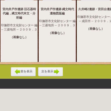
宮内井戸作遺跡 旧石器時
宮内井戸作遺跡 縄文時代
久井崎2遺跡・宮田台遺
代編，縄文時代本文・分
遺物図版編
印旛郡市文化財センター 
析編
印旛郡市文化財センター 編
-- 成田市 -- ２００９．
印旛郡市文化財センター 編
-- 三菱地所 -- ２００９．３
（画像なし）
-- 三菱地所 -- ２００９．３
（画像なし）
（画像なし）
前を表示
次を表示