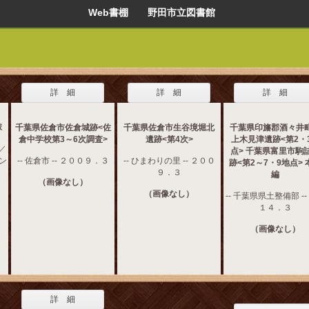
Web書棚 野田市立図書館
詳 細
詳 細
詳 細
塚
千葉県佐倉市佐倉城跡<佐
千葉県佐倉市生谷境堀北
千葉県印旛郡酒々井
倉中学校第3～6次調査>
遺跡<第4次>
上木見津遺跡<第2・
／
点> 千葉県富里市駒
セン
-- 佐倉市 -- ２００９．３
-- ひまわりの里 -- ２００
跡<第2～7・9地点> 
９．３
編
（画像なし）
（画像なし）
-- 千葉県県土整備部 --
１４．３
（画像なし）
詳 細