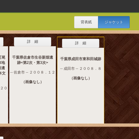
背表紙
ジャケット
詳 細
詳 細
町尾
千葉県佐倉市生谷新畑遺
千葉県成田市東和田城跡
3地
跡<第2次・第3次>
詰遺
-- 成田市 -- ２００８．８
-- 佐倉市 -- ２００８．１２
本文
（画像なし）
（画像なし）
 ２０