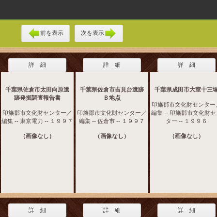
前を表示
次を表示
詳 細
詳 細
詳 細
千葉県佐倉市太田向原遺
千葉県佐倉市吉見台遺跡
千葉県成田市大室十三
跡発掘調査報告書
Ｂ地点
印旛郡市文化財センター
印旛郡市文化財センター／
印旛郡市文化財センター／
編集 -- 印旛郡市文化財
編集 -- 東京電力 -- １９９７
編集 -- 佐倉市 -- １９９７
ター -- １９９６
（画像なし）
（画像なし）
（画像なし）
詳 細
詳 細
詳 細