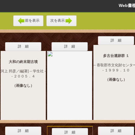
Web
前を表示
次を表示
詳 細
詳 細
詳 細
多古台遺跡群 １
大和の終末期古墳
-- 香取郡市文化財センター
- １９９９．１０
河上 邦彦／編[著] -- 学生社 -
- ２００５．４
（画像なし）
（画像なし）
詳 細
詳 細
詳 細