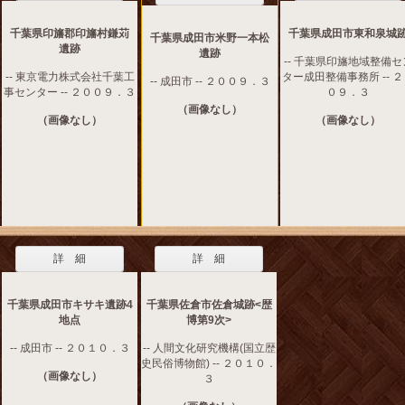
千葉県印旛郡印旛村鎌苅
千葉県成田市東和泉城
千葉県成田市米野一本松
遺跡
遺跡
-- 千葉県印旛地域整備セ
-- 東京電力株式会社千葉工
ター成田整備事務所 -- 
-- 成田市 -- ２００９．３
事センター -- ２００９．３
０９．３
（画像なし）
（画像なし）
（画像なし）
詳 細
詳 細
千葉県成田市キサキ遺跡4
千葉県佐倉市佐倉城跡<歴
地点
博第9次>
-- 成田市 -- ２０１０．３
-- 人間文化研究機構(国立歴
史民俗博物館) -- ２０１０．
（画像なし）
３