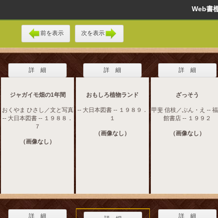
Web
前を表示
次を表示
詳 細
詳 細
詳 細
ジャガイモ畑の1年間
おもしろ植物ランド
ざっそう
おくやま ひさし／文と写真
-- 大日本図書 -- １９８９．
甲斐 信枝／ぶん・え -- 
-- 大日本図書 -- １９８８．
１
館書店 -- １９９２
７
（画像なし）
（画像なし）
（画像なし）
詳 細
詳 細