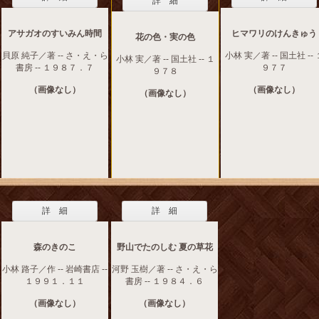
詳 細
アサガオのすいみん時間
ヒマワリのけんきゅう
花の色・実の色
貝原 純子／著 -- さ・え・ら
小林 実／著 -- 国土社 -- 
小林 実／著 -- 国土社 -- １
書房 -- １９８７．７
９７７
９７８
（画像なし）
（画像なし）
（画像なし）
詳 細
詳 細
森のきのこ
野山でたのしむ 夏の草花
小林 路子／作 -- 岩崎書店 --
河野 玉樹／著 -- さ・え・ら
１９９１．１１
書房 -- １９８４．６
（画像なし）
（画像なし）