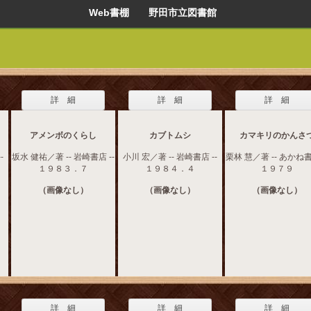
Web書棚 野田市立図書館
詳 細
詳 細
詳 細
アメンボのくらし
カブトムシ
カマキリのかんさ
-
坂水 健祐／著 -- 岩崎書店 --
小川 宏／著 -- 岩崎書店 --
栗林 慧／著 -- あかね書
１９８３．７
１９８４．４
１９７９
（画像なし）
（画像なし）
（画像なし）
詳 細
詳 細
詳 細