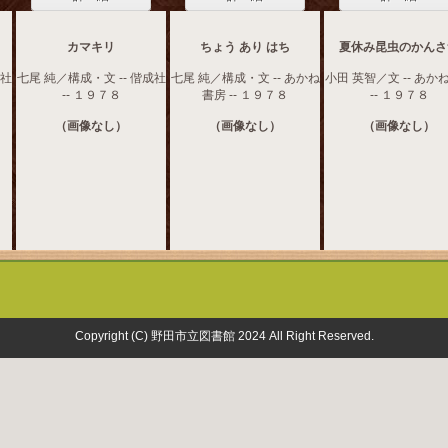
カマキリ
ちょう あり はち
夏休み昆虫のかんさ
成社
七尾 純／構成・文 -- 偕成社
七尾 純／構成・文 -- あかね
小田 英智／文 -- あか
-- １９７８
書房 -- １９７８
-- １９７８
（画像なし）
（画像なし）
（画像なし）
Copyright (C) 野田市立図書館 2024 All Right Reserved.