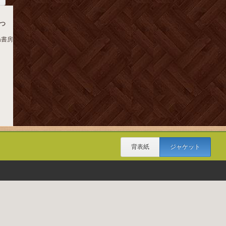
つ
ね書房
背表紙
ジャケット