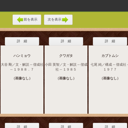
前を表示
次を表示
詳 細
詳 細
詳 細
ハンミョウ
クワガタ
カブトムシ
大谷 剛／文・解説 -- 偕成社
小田 英智／文・解説 -- 偕成
七尾 純／構成 -- 偕成社 -
-- １９８８．７
社 -- １９８５
１９７７
（画像なし）
（画像なし）
（画像なし）
詳 細
詳 細
詳 細