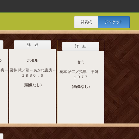
背表紙
ジャケット
詳 細
詳 細
つ
ホタル
セミ
房 --
栗林 慧／著 -- あかね書房 --
橋本 洽二／指導 -- 学研 --
１９８０．６
１９７７
（画像なし）
（画像なし）