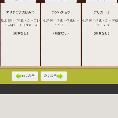
アリジゴクのひみつ
アゲハチョウ
アリの一日
坂水 健祐／写真・文 -- フレ
七尾 純／構成 -- 偕成社 --
七尾 純／構成・文 -- 偕
ーベル館 -- １９８０．４
１９７８
-- １９７８
（画像なし）
（画像なし）
（画像なし）
前を表示
次を表示