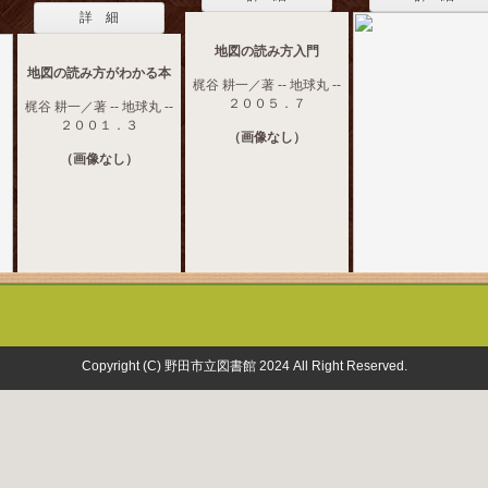
詳 細
地図の読み方入門
地図の読み方がわかる本
梶谷 耕一／著 -- 地球丸 --
２００５．７
梶谷 耕一／著 -- 地球丸 --
２００１．３
（画像なし）
（画像なし）
Copyright (C) 野田市立図書館 2024 All Right Reserved.