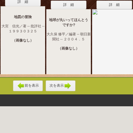
詳 細
詳 細
詳 細
地図の冒険
地球が丸いってほんとう
ですか?
大宮 信光／著 -- 批評社 --
１９９３０３２５
大久保 修平／編著 -- 朝日新
聞社 -- ２００４．５
（画像なし）
（画像なし）
前を表示
次を表示