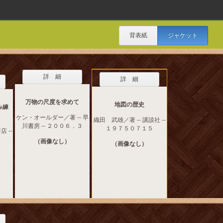
背表紙
ジャケット
詳 細
詳 細
万物の尺度を求めて
地図の歴史
み練
ケン・オールダー／著 -- 早
織田 武雄／著 -- 講談社 --
川書房 -- ２００６．３
１９７５０７１５
店 --
（画像なし）
（画像なし）