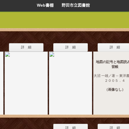
Web書棚 野田市立図書館
詳 細
詳 細
詳 細
地図の記号と地図読
習帳
大沼 一雄／著 -- 東洋書
２００５．４
（画像なし）
詳 細
詳 細