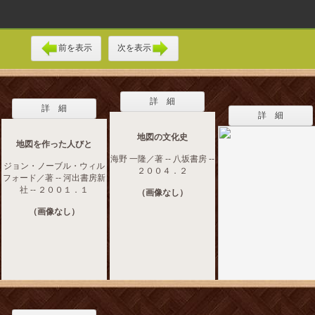
前を表示
次を表示
詳 細
詳 細
詳 細
地図の文化史
地図を作った人びと
海野 一隆／著 -- 八坂書房 --
ジョン・ノーブル・ウィル
２００４．２
フォード／著 -- 河出書房新
社 -- ２００１．１
（画像なし）
（画像なし）