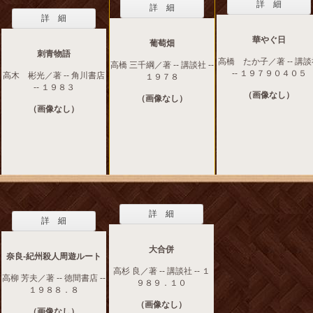
詳 細
詳 細
詳 細
華やぐ日
葡萄畑
刺青物語
高橋 たか子／著 -- 講
高橋 三千綱／著 -- 講談社 --
-- １９７９０４０５
高木 彬光／著 -- 角川書店
１９７８
-- １９８３
（画像なし）
（画像なし）
（画像なし）
詳 細
詳 細
大合併
奈良-紀州殺人周遊ルート
高杉 良／著 -- 講談社 -- １
高柳 芳夫／著 -- 徳間書店 --
９８９．１０
１９８８．８
（画像なし）
（画像なし）