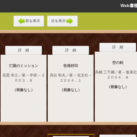
Web
前を表示
次を表示
詳 細
詳 細
詳 細
空の剣
亡国のミッション
告発封印
高橋 三千綱／著 -- 集英社 
高貫 布士／著 -- 学研 -- ２
高任 和夫／著 -- 光文社 --
２００４．８
００３．８
２００４．１
（画像なし）
（画像なし）
（画像なし）