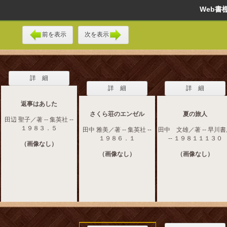
Web
前を表示
次を表示
詳 細
詳 細
詳 細
返事はあした
さくら荘のエンゼル
夏の旅人
田辺 聖子／著 -- 集英社 --
１９８３．５
田中 雅美／著 -- 集英社 --
田中 文雄／著 -- 早川
１９８６．１
-- １９８１１１３０
（画像なし）
（画像なし）
（画像なし）