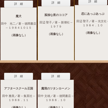
詳 細
詳 細
詳 細
恋にあっぷあっぷ
孤独な夜のココア
魔犬
田辺 聖子／著 -- 光文社 -
田辺 聖子／著 -- 新潮社 --
田中 光二／著 -- 徳間書店
１９８４．１０
１９７９
-- １９８４１０１５
（画像なし）
（画像なし）
（画像なし）
詳 細
詳 細
アフタースクール王国
魔境のツタンカーメン
田中 雅美／著 -- 集英社 --
田中 文雄／著 -- 徳間書店 --
１９８８．１１
１９８８．１０
（画像なし）
（画像なし）