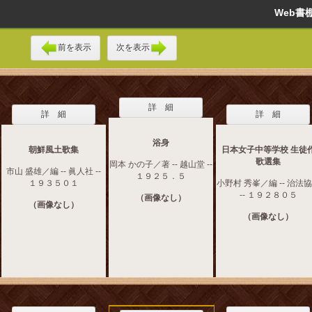
Web
前を表示
次を表示
詳 細
詳 細
詳 細
浴身
朝鮮風土歌集
日本女子中等学校 生徒
歌選集
岡本 かの子／著 -- 越山堂 --
市山 盛雄／編 -- 眞人社 --
１９２５．５
１９３５０１
小野村 秀峯／編 -- 治法
-- １９２８０５
（画像なし）
（画像なし）
（画像なし）