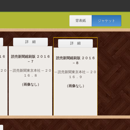
背表紙
ジャケット
詳 細
詳 細
１６
読売新聞縮刷版 ２０１６
読売新聞縮刷版 ２０１６
－７
－８
 ２０
-- 読売新聞東京本社 -- ２０
-- 読売新聞東京本社 -- ２０
１６．８
１６．９
（画像なし）
（画像なし）