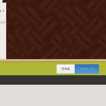
１７
 ２０
背表紙
ジャケット