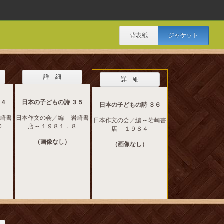
背表紙
ジャケット
詳 細
詳 細
３４
日本の子どもの詩 ３５
日本の子どもの詩 ３６
岩崎書
日本作文の会／編 -- 岩崎書
日本作文の会／編 -- 岩崎書
０
店 -- １９８１．８
店 -- １９８４
（画像なし）
（画像なし）