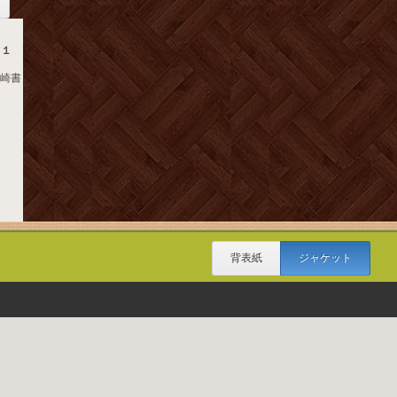
４１
岩崎書
背表紙
ジャケット