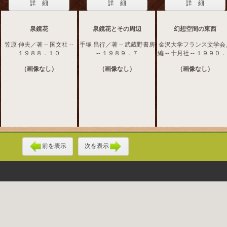
詳 細
詳 細
詳 細
泉鏡花
泉鏡花とその周辺
幻想空間の東西
笠原 伸夫／著 -- 国文社 --
手塚 昌行／著 -- 武蔵野書房
金沢大学フランス文学会
１９８８．１０
-- １９８９．７
編 -- 十月社 -- １９９０
（画像なし）
（画像なし）
（画像なし）
前を表示
次を表示