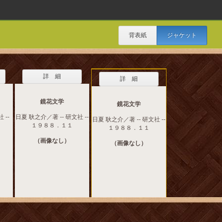
背表紙
ジャケット
詳 細
詳 細
鏡花文学
鏡花文学
 --
日夏 耿之介／著 -- 研文社 --
日夏 耿之介／著 -- 研文社 --
１９８８．１１
１９８８．１１
（画像なし）
（画像なし）