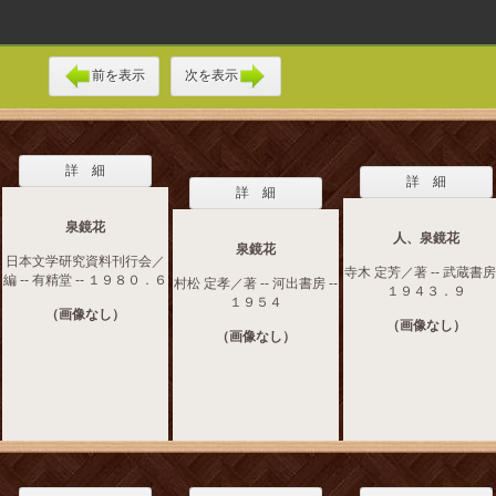
前を表示
次を表示
詳 細
詳 細
詳 細
泉鏡花
人、泉鏡花
泉鏡花
日本文学研究資料刊行会／
寺木 定芳／著 -- 武蔵書房 
編 -- 有精堂 -- １９８０．６
村松 定孝／著 -- 河出書房 --
１９４３．９
１９５４
（画像なし）
（画像なし）
（画像なし）