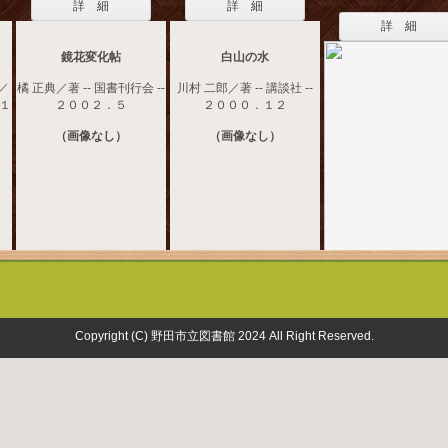
詳 細
詳 細
詳 細
鏡花変化帖
白山の水
／
橘 正典／著 -- 国書刊行会 --
川村 二郎／著 -- 講談社 --
．１
２００２．５
２０００．１２
（画像なし）
（画像なし）
Copyright (C) 野田市立図書館 2024 All Right Reserved.