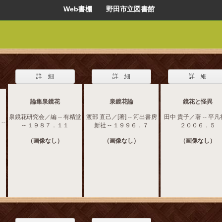
Web書棚 野田市立図書館
詳 細
詳 細
詳 細
論集泉鏡花
泉鏡花論
鏡花と怪異
泉鏡花研究会／編 -- 有精堂
渡部 直己／[著] -- 河出書房
田中 貴子／著 -- 平凡社
--
-- １９８７．１１
新社 -- １９９６．７
２００６．５
（画像なし）
（画像なし）
（画像なし）