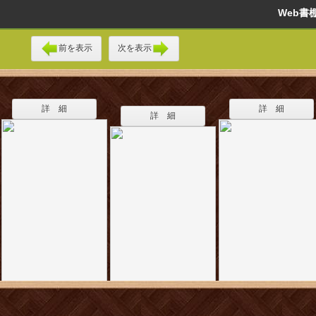
Web
前を表示
次を表示
詳 細
詳 細
詳 細