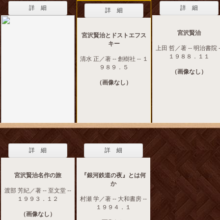
詳 細
詳 細
詳 細
宮沢賢治
宮沢賢治とドストエフス
キー
上田 哲／著 -- 明治書院 -
１９８８．１１
清水 正／著 -- 創樹社 -- １
９８９．５
（画像なし）
（画像なし）
詳 細
詳 細
宮沢賢治名作の旅
『銀河鉄道の夜』とは何
か
渡部 芳紀／著 -- 至文堂 --
１９９３．１２
村瀬 学／著 -- 大和書房 --
１９９４．１
（画像なし）