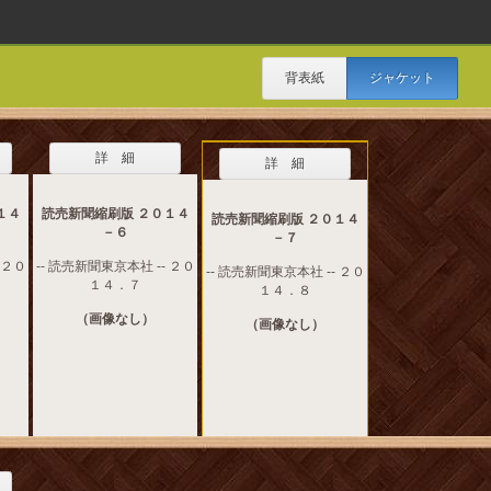
背表紙
ジャケット
詳 細
詳 細
１４
読売新聞縮刷版 ２０１４
読売新聞縮刷版 ２０１４
－６
－７
 ２０
-- 読売新聞東京本社 -- ２０
-- 読売新聞東京本社 -- ２０
１４．７
１４．８
（画像なし）
（画像なし）