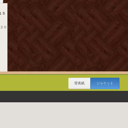
１５
 ２０
背表紙
ジャケット