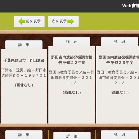
Web
前を表示
次を表示
詳 細
詳 細
詳 細
野田市内遺跡発掘調査報
野田市内遺跡発掘調査
千葉県野田市 丸山遺跡
告 平成２２年度
告 平成２３年度
下津谷 達男／編 -- 野田市
野田市教育委員会／編 -- 野
野田市教育委員会／編 --
遺跡調査会 -- １９８７０１
田市教育委員会 -- ２０１
田市教育委員会 -- ２０
１．３
２．３
（画像なし）
（画像なし）
（画像なし）
詳 細
詳 細
詳 細