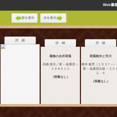
Web
前を表示
次を表示
詳 細
詳 細
詳 細
葛飾の永井荷風
荷風晩年と市川
高橋 俊夫／著 -- 崙書房 --
橋本 敏男（１９３７～）
１９８０１０
著 -- 崙書房出版 -- ２０
２．５
（画像なし）
（画像なし）