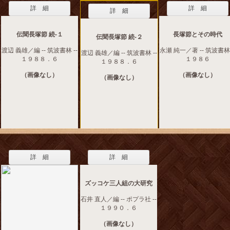
詳 細
詳 細
詳 細
伝聞長塚節 続‐１
長塚節とその時代
伝聞長塚節 続‐２
渡辺 義雄／編 -- 筑波書林 --
永瀬 純一／著 -- 筑波書林 
渡辺 義雄／編 -- 筑波書林 --
１９８８．６
１９８６
１９８８．６
（画像なし）
（画像なし）
（画像なし）
詳 細
詳 細
ズッコケ三人組の大研究
石井 直人／編 -- ポプラ社 --
１９９０．６
（画像なし）