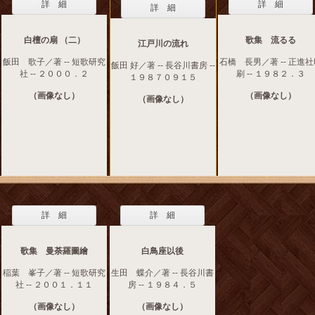
詳 細
詳 細
詳 細
白檀の扇 （二）
歌集 流るる
江戸川の流れ
飯田 歌子／著 -- 短歌研究
石橋 長男／著 -- 正進
飯田 好／著 -- 長谷川書房 --
社 -- ２０００．２
刷 -- １９８２．３
１９８７０９１５
（画像なし）
（画像なし）
（画像なし）
詳 細
詳 細
歌集 曼荼羅圖繪
白鳥座以後
稲葉 峯子／著 -- 短歌研究
生田 蝶介／著 -- 長谷川書
社 -- ２００１．１１
房 -- １９８４．５
（画像なし）
（画像なし）