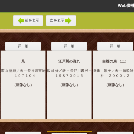
Web
前を表示
次を表示
詳 細
詳 細
詳 細
凡
江戸川の流れ
白檀の扇 （二）
市山 盛雄／著 -- 長谷川書房
飯田 好／著 -- 長谷川書房 --
飯田 歌子／著 -- 短歌
-- １９７１０４
１９８７０９１５
社 -- ２０００．２
（画像なし）
（画像なし）
（画像なし）