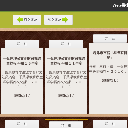
Web
前を表示
次を表示
詳 細
詳 細
詳 細
君津市市宿「星野家日
記」
千葉県埋蔵文化財発掘調
千葉県埋蔵文化財発掘調
査抄報 平成１３年度
査抄報 平成１１年度
菅根 幸裕／編 -- 千葉
中央博物館 -- ２０１６
千葉県教育庁生涯学習部文
千葉県教育庁生涯学習部文
化課／編 -- 千葉県教育庁生
化課／編 -- 千葉県教育庁生
（画像なし）
涯学習部文化課 -- ２００
涯学習部文化課 -- ２００
３．３
１．３
（画像なし）
（画像なし）
詳 細
詳 細
詳 細