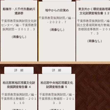
船橋市・八千代市桑納川
東京外かく環状道路埋
地中からの目覚め
遺跡群
文化財調査報告書 １２
千葉県教育振興財団／編 -- -
千葉県教育振興財団文化財
千葉県教育振興財団／編 -
- ２０２２．７
センター／編 -- 千葉県教育
国土交通省関東地方整備
振興財団 -- ２０１２．３
首都国道事務所 -- ２０
（画像なし）
７．３
（画像なし）
（画像なし）
詳 細
詳 細
柏北部東地区埋蔵文化財
柏北部中央地区埋蔵文化
発掘調査報告書 ４
財調査報告書 ５
千葉県教育振興財団／編 --
千葉県教育振興財団／編 --
千葉県県土整備部 -- ２０１
千葉県県土整備部 -- ２０１
１．１０
３．３